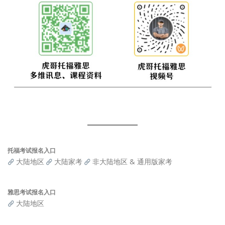
托福考试报名入口
大陆地区
大陆家考
非大陆地区 & 通用版家考
雅思考试报名入口
大陆地区