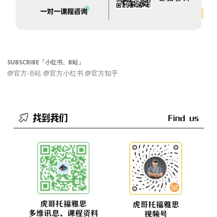
SUBSCRIBE「小红书、B站」
@官方-B站
@官方小红书
@官方知乎