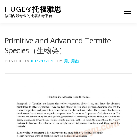
Skip
HUGE®托福雅思
to
Menu
content
做国内最专业的托福备考平台
TOEFL课程｜其他课程
TOEFL各科主页
Primitive and Advanced Termite
Species（生物类）
TOEFL干货资料
备考｜课程规划
团队
POSTED ON
03/21/2019
BY
周, 周杰
BJ北京｜OFFICE
托福题库登陆