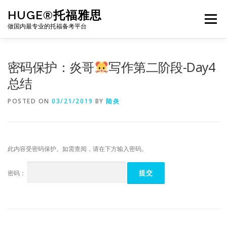
Skip
HUGE®托福雅思
to
Menu
content
做国内最专业的托福备考平台
TOEFL课程｜其他课程
TOEFL各科主页
密码保护：炎哥
写作第二阶段-Day4
总结
TOEFL干货资料
备考｜课程规划
团队
POSTED ON
03/21/2019
BY
陆炎
BJ北京｜OFFICE
托福题库登陆
此内容受密码保护。如需查阅，请在下方输入密码。
密码：