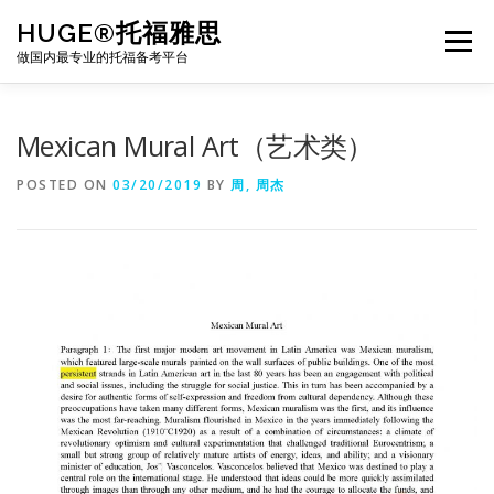
Skip
HUGE®托福雅思
to
Menu
content
做国内最专业的托福备考平台
TOEFL课程｜其他课程
TOEFL各科主页
Mexican Mural Art（艺术类）
POSTED ON
03/20/2019
BY
周, 周杰
TOEFL干货资料
备考｜课程规划
团队
BJ北京｜OFFICE
托福题库登陆