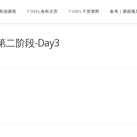
｜其他课程
TOEFL各科主页
TOEFL干货资料
备考｜课程规
二阶段-Day3