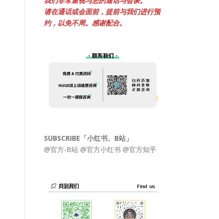
我们非常重视与您的通话与会谈。
请在通话或会面前，提前与我们进行预
约，以免不周。感谢配合。
SUBSCRIBE「小红书、B站」
@官方-B站
@官方小红书
@官方知乎