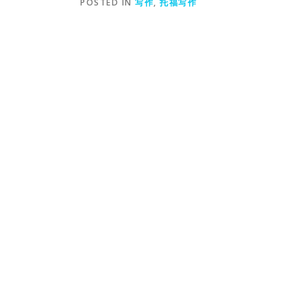
POSTED IN
写作
,
托福写作