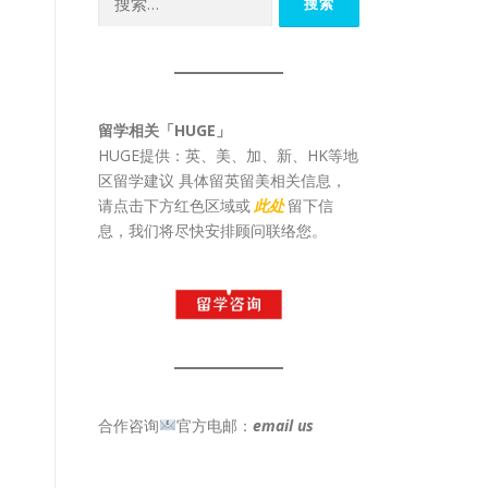
索：
留学相关「HUGE」
HUGE提供：英、美、加、新、HK等地
区留学建议 具体留英留美相关信息，
请点击下方红色区域或
此处
留下信
息，我们将尽快安排顾问联络您。
合作咨询
官方电邮：
email us