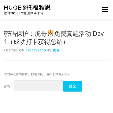
Skip
HUGE®托福雅思
to
Menu
content
做国内最专业的托福备考平台
TOEFL课程｜其他课程
TOEFL各科主页
密码保护：虎哥
免费真题活动-Day
1（成功打卡获得总结）
TOEFL干货资料
备考｜课程规划
团队
POSTED ON
03/17/2019
BY
虎哥
BJ北京｜OFFICE
托福题库登陆
此内容受密码保护。如需查阅，请在下方输入密码。
密码：