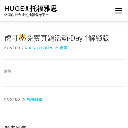
Skip
HUGE®托福雅思
to
Menu
content
做国内最专业的托福备考平台
TOEFL课程｜其他课程
TOEFL各科主页
虎哥
免费真题活动-Day 1解锁版
POSTED ON
03/17/2019
BY
虎哥
TOEFL干货资料
备考｜课程规划
团队
的热
BJ北京｜OFFICE
托福题库登陆
POSTED IN
托福口语