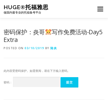
Skip
HUGE®托福雅思
to
Menu
content
做国内最专业的托福备考平台
TOEFL课程｜其他课程
TOEFL各科主页
密码保护：炎哥
写作免费活动-Day5
Extra
TOEFL干货资料
备考｜课程规划
团队
POSTED ON
03/10/2019
BY
陆炎
BJ北京｜OFFICE
托福题库登陆
此内容受密码保护。如需查阅，请在下方输入密码。
密码：