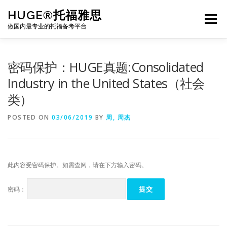
Skip
HUGE®托福雅思
to
Menu
content
做国内最专业的托福备考平台
TOEFL课程｜其他课程
TOEFL各科主页
密码保护：HUGE真题:Consolidated
Industry in the United States（社会
类）
TOEFL干货资料
备考｜课程规划
团队
POSTED ON
03/06/2019
BY
周, 周杰
BJ北京｜OFFICE
托福题库登陆
此内容受密码保护。如需查阅，请在下方输入密码。
密码：