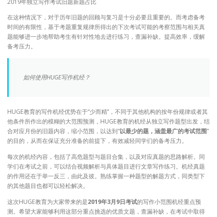
2019年独立写作考试旧题新题占比
在这种情况下，对于历年旧题的回顾与复习是十分必要且重要的。而考虑备考
时间的有限性，基于考题重复规律所得出的下次考试可能的考察范围与相关真
题能够进一步地帮助考生有针对性地去进行练习，查漏补缺。提高效率，缓解
备考压力。
如何使用HUGE写作机经？
HUGE教育的写作机经优势在于“少而精”，不同于其他机构的按年份规律或者其
他条件所作出的模糊的大范围预测，HUGE教育的机经从独立写作题型出发，结
合对应月份的旧题内容，缩小范围，以达到“
以最少的题，涵盖最广的考试范围
”
的目的，从而在保证充分准备的前提下，有效减轻同学们的备考压力。
每次的机经内容，包括了高危题型与题目合集，以及对应真题的思路解析。同
学们在考试之前，可以结合视频解析与具体题目进行文章写作练习。机经真题
的作用还在于举一反三，由此及彼。熟练掌握一种题型的解题方式，同类型下
的其他题目也都可以轻松解决。
这次HUGE教育为大家带来的是
2019年3月9日考试
的写作小范围机经重点预
测。希望大家能够利用这部分重点挑选的优质文题，查漏补缺，在考试中取得