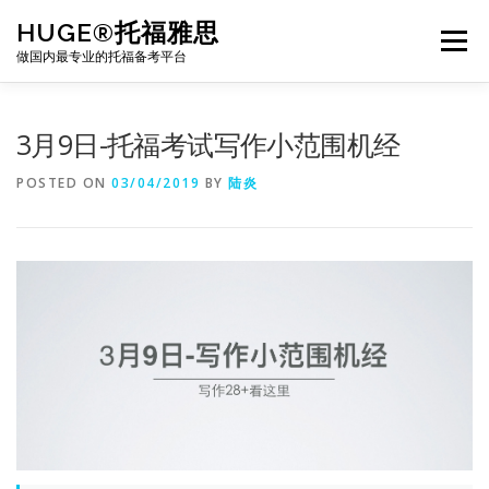
Skip
HUGE®托福雅思
to
Menu
content
做国内最专业的托福备考平台
TOEFL课程｜其他课程
TOEFL各科主页
3月9日-托福考试写作小范围机经
POSTED ON
03/04/2019
BY
陆炎
TOEFL干货资料
备考｜课程规划
团队
BJ北京｜OFFICE
托福题库登陆