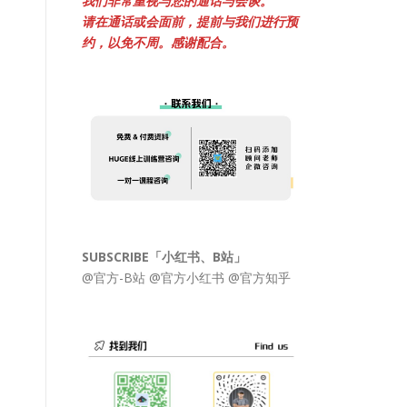
我们非常重视与您的通话与会谈。
请在通话或会面前，提前与我们进行预
约，以免不周。感谢配合。
SUBSCRIBE「小红书、B站」
@官方-B站
@官方小红书
@官方知乎