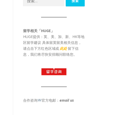
索：
留学相关「HUGE」
HUGE提供：英、美、加、新、HK等地
区留学建议 具体留英留美相关信息，
请点击下方红色区域或
此处
留下信
息，我们将尽快安排顾问联络您。
合作咨询
官方电邮：
email us