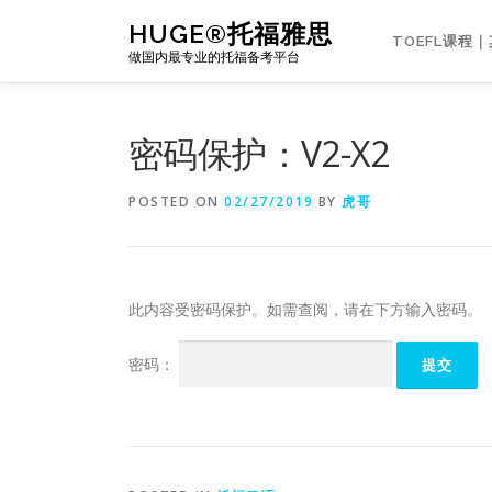
Skip
HUGE®托福雅思
to
TOEFL课程
做国内最专业的托福备考平台
content
密码保护：V2-X2
POSTED ON
02/27/2019
BY
虎哥
此内容受密码保护。如需查阅，请在下方输入密码。
密码：