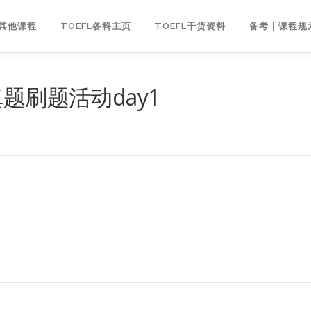
｜其他课程
TOEFL各科主页
TOEFL干货资料
备考｜课程规
题刷题活动day1