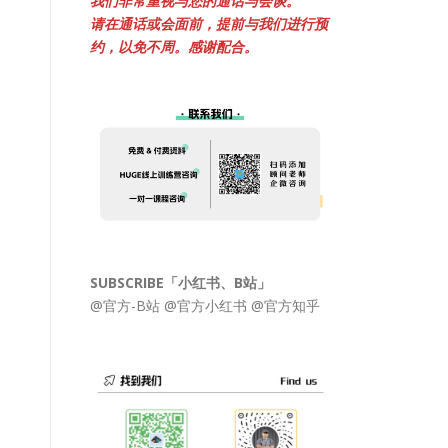
我们非常重视与您的通话与会谈。
请在通话或会面前，提前与我们进行预
约，以免不周。感谢配合。
SUBSCRIBE「小红书、B站」
@官方-B站
@官方小红书
@官方知乎