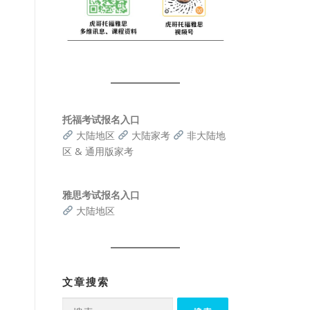
托福考试报名入口
大陆地区
大陆家考
非大陆地
区 & 通用版家考
雅思考试报名入口
大陆地区
文章搜索
搜