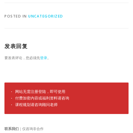
POSTED IN
UNCATEGORIZED
发表回复
要发表评论，您必须先
登录
。
· 网站无需注册登陆，即可使用

· 付费加密内容或福利资料请咨询

· 课程规划请咨询顾问老师
联系我们
｜仅咨询非合作