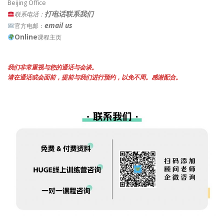
Beijing Office
打电话联系我们
联系电话：
email us
官方电邮：
Online
课程主页
我们非常重视与您的通话与会谈。
请在通话或会面前，提前与我们进行预约，以免不周。感谢配合。