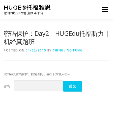
Skip
HUGE®托福雅思
to
Menu
content
做国内最专业的托福备考平台
TOEFL课程｜其他课程
TOEFL各科主页
密码保护：Day2 – HUGEdu托福听力 |
机经真题班
TOEFL干货资料
备考｜课程规划
团队
POSTED ON
01/22/2019
BY
CHINGLING FUNG
BJ北京｜OFFICE
托福题库登陆
此内容受密码保护。如需查阅，请在下方输入密码。
密码：