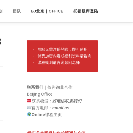
划
团队
BJ北京｜OFFICE
托福题库登陆
3
· 网站无需注册登陆，即可使用

· 付费加密内容或福利资料请咨询

· 课程规划请咨询顾问老师
联系我们
｜仅咨询非合作
Beijing Office
联系电话：
打电话联系我们
官方电邮：
email us
Online
课程主页