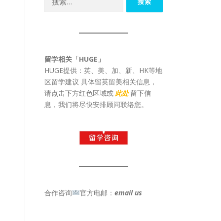
索：
留学相关「HUGE」
HUGE提供：英、美、加、新、HK等地
区留学建议 具体留英留美相关信息，
请点击下方红色区域或
此处
留下信
息，我们将尽快安排顾问联络您。
合作咨询
官方电邮：
email us