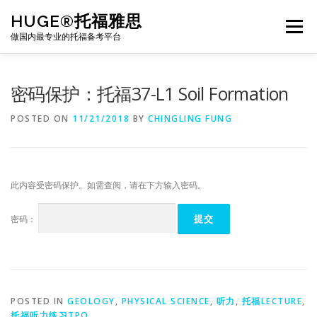
Skip
HUGE®托福雅思
to
Menu
content
做国内最专业的托福备考平台
TOEFL课程｜其他课程
TOEFL各科主页
密码保护：托福37-L1 Soil Formation
POSTED ON
11/21/2018
BY
CHINGLING FUNG
TOEFL干货资料
备考｜课程规划
团队
此内容受密码保护。如需查阅，请在下方输入密码。
BJ北京｜OFFICE
托福题库登陆
密码：
POSTED IN
GEOLOGY
,
PHYSICAL SCIENCE
,
听力
,
托福LECTURE
,
托福听力练习TPO