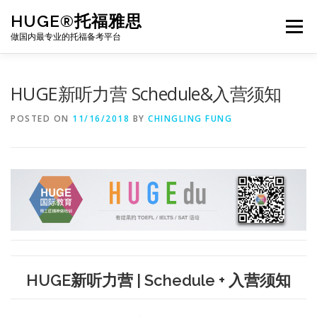
Skip
HUGE®托福雅思
to
Menu
content
做国内最专业的托福备考平台
TOEFL课程｜其他课程
TOEFL各科主页
HUGE新听力营 Schedule&入营须知
POSTED ON
11/16/2018
BY
CHINGLING FUNG
TOEFL干货资料
备考｜课程规划
团队
BJ北京｜OFFICE
托福题库登陆
HUGE新听力营 | Schedule + 入营须知