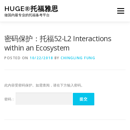
Skip
HUGE®托福雅思
to
Menu
content
做国内最专业的托福备考平台
TOEFL课程｜其他课程
TOEFL各科主页
密码保护：托福52-L2 Interactions
within an Ecosystem
TOEFL干货资料
备考｜课程规划
团队
POSTED ON
10/22/2018
BY
CHINGLING FUNG
BJ北京｜OFFICE
托福题库登陆
此内容受密码保护。如需查阅，请在下方输入密码。
密码：