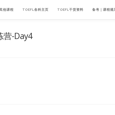
｜其他课程
TOEFL各科主页
TOEFL干货资料
备考｜课程规
-Day4