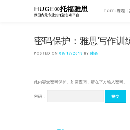
Skip
HUGE®托福雅思
to
TOEFL课程
做国内最专业的托福备考平台
content
密码保护：雅思写作训练营
POSTED ON
08/17/2018
BY
陆炎
此内容受密码保护。如需查阅，请在下方输入密码。
密码：