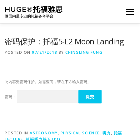
Skip
HUGE®托福雅思
to
Menu
content
做国内最专业的托福备考平台
TOEFL课程｜其他课程
TOEFL各科主页
密码保护：托福5-L2 Moon Landing
POSTED ON
07/21/2018
BY
CHINGLING FUNG
TOEFL干货资料
备考｜课程规划
团队
此内容受密码保护。如需查阅，请在下方输入密码。
BJ北京｜OFFICE
托福题库登陆
密码：
POSTED IN
ASTRONOMY
,
PHYSICAL SCIENCE
,
听力
,
托福
LECTURE
,
托福听力练习TPO