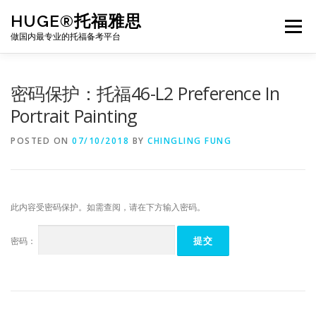
Skip
HUGE®托福雅思
to
Menu
content
做国内最专业的托福备考平台
TOEFL课程｜其他课程
TOEFL各科主页
密码保护：托福46-L2 Preference In
Portrait Painting
TOEFL干货资料
备考｜课程规划
团队
POSTED ON
07/10/2018
BY
CHINGLING FUNG
BJ北京｜OFFICE
托福题库登陆
此内容受密码保护。如需查阅，请在下方输入密码。
密码：