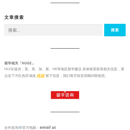
文章搜索
搜
索：
留学相关「HUGE」
HUGE提供：英、美、加、新、HK等地区留学建议 具体留英留美相关信息，请
此处
点击下方红色区域或
留下信息，我们将尽快安排顾问联络您。
email us
合作咨询
官方电邮：