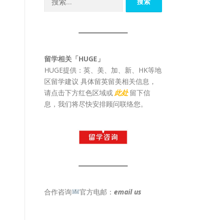
索：
留学相关「HUGE」
HUGE提供：英、美、加、新、HK等地
区留学建议 具体留英留美相关信息，
请点击下方红色区域或
此处
留下信
息，我们将尽快安排顾问联络您。
合作咨询
官方电邮：
email us