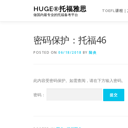
Skip
HUGE®托福雅思
to
TOEFL课程
做国内最专业的托福备考平台
content
密码保护：托福46
POSTED ON
06/18/2018
BY
陆炎
此内容受密码保护。如需查阅，请在下方输入密码。
密码：