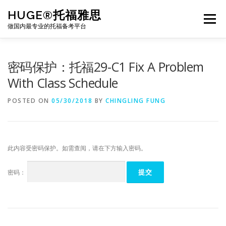
Skip
HUGE®托福雅思
to
Menu
content
做国内最专业的托福备考平台
TOEFL课程｜其他课程
TOEFL各科主页
密码保护：托福29-C1 Fix A Problem
With Class Schedule
TOEFL干货资料
备考｜课程规划
团队
POSTED ON
05/30/2018
BY
CHINGLING FUNG
BJ北京｜OFFICE
托福题库登陆
此内容受密码保护。如需查阅，请在下方输入密码。
密码：