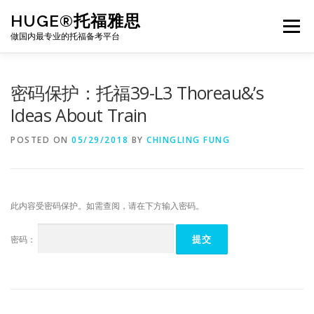
Skip
HUGE®托福雅思
to
Menu
content
做国内最专业的托福备考平台
TOEFL课程｜其他课程
TOEFL各科主页
密码保护：托福39-L3 Thoreau&’s
Ideas About Train
TOEFL干货资料
备考｜课程规划
团队
POSTED ON
05/29/2018
BY
CHINGLING FUNG
BJ北京｜OFFICE
托福题库登陆
此内容受密码保护。如需查阅，请在下方输入密码。
密码：