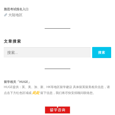
雅思考试报名入口
大陆地区
文章搜索
搜
索：
留学相关「HUGE」
HUGE提供：英、美、加、新、HK等地区留学建议 具体留英留美相关信息，请
此处
点击下方红色区域或
留下信息，我们将尽快安排顾问联络您。