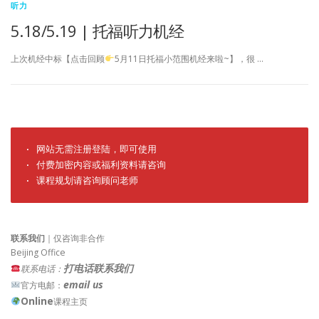
听力
5.18/5.19 | 托福听力机经
上次机经中标【点击回顾
5月11日托福小范围机经来啦~】，很 …
· 网站无需注册登陆，即可使用

· 付费加密内容或福利资料请咨询

· 课程规划请咨询顾问老师
联系我们
｜仅咨询非合作
Beijing Office
打电话联系我们
联系电话：
email us
官方电邮：
Online
课程主页