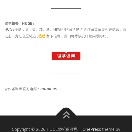
留学相关「HUGE」
HUGE提供：英、美、加、新、HK等地区留学建议 具体留英留美相关信息，请
此处
点击下方红色区域或
留下信息，我们将尽快安排顾问联络您。
email us
合作咨询
官方电邮：
Copyright © 2026 HUGE®托福雅思
–
OnePress
theme by