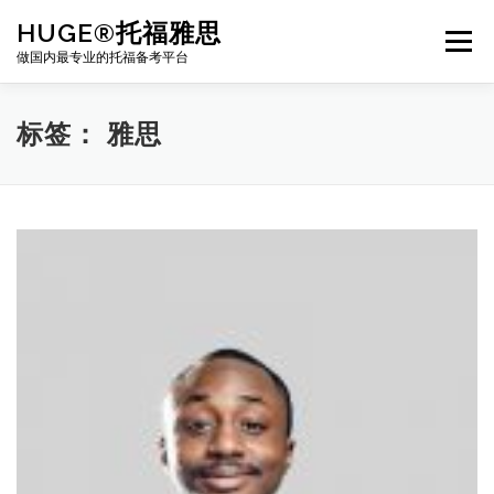
Skip
HUGE®托福雅思
to
Menu
content
做国内最专业的托福备考平台
TOEFL课程｜其他课程
TOEFL各科主页
标签：
雅思
TOEFL干货资料
备考｜课程规划
团队
BJ北京｜OFFICE
托福题库登陆