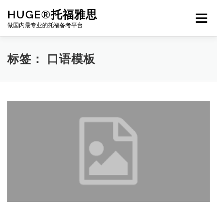
Skip
HUGE®托福雅思
to
Menu
content
做国内最专业的托福备考平台
TOEFL课程｜其他课程
TOEFL各科主页
标签：
口语模板
TOEFL干货资料
备考｜课程规划
团队
BJ北京｜OFFICE
托福题库登陆