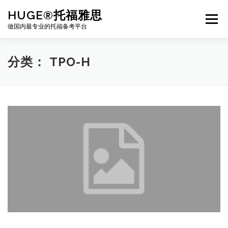
Skip
HUGE®托福雅思
to
Menu
content
做国内最专业的托福备考平台
TOEFL课程｜其他课程
TOEFL各科主页
分类：
TPO-H
TOEFL干货资料
备考｜课程规划
团队
BJ北京｜OFFICE
托福题库登陆