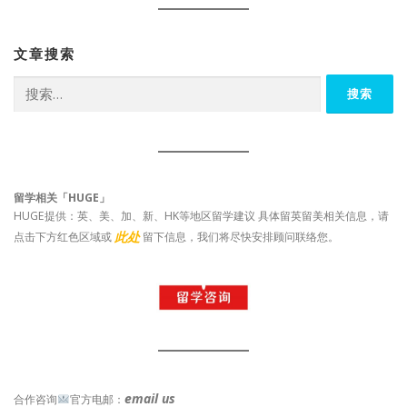
文章搜索
搜
索：
留学相关「HUGE」
HUGE提供：英、美、加、新、HK等地区留学建议 具体留英留美相关信息，请
此处
点击下方红色区域或
留下信息，我们将尽快安排顾问联络您。
email us
合作咨询
官方电邮：