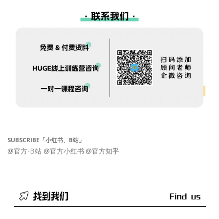
SUBSCRIBE「小红书、B站」
@官方-B站
@官方小红书
@官方知乎