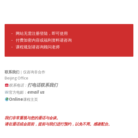
· 网站无需注册登陆，即可使用

· 付费加密内容或福利资料请咨询

· 课程规划请咨询顾问老师
联系我们
｜仅咨询非合作
Beijing Office
打电话联系我们
联系电话：
email us
官方电邮：
Online
课程主页
我们非常重视与您的通话与会谈。
请在通话或会面前，提前与我们进行预约，以免不周。感谢配合。