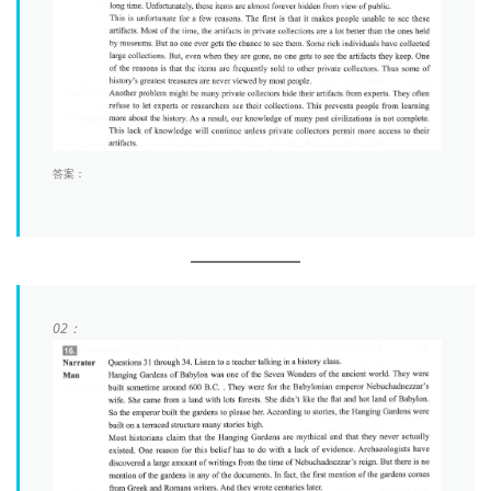
答案：
02：