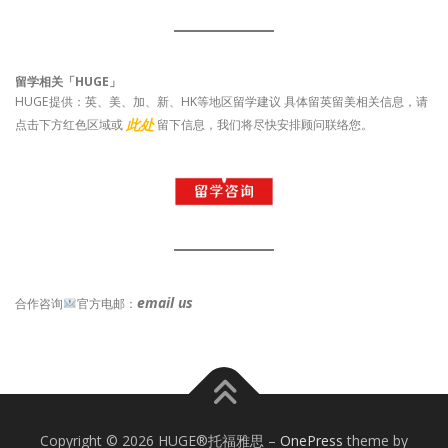
留学相关「HUGE」
HUGE提供：英、美、加、新、HK等地区留学建议 具体留英留美相关信息，请
此处
点击下方红色区域或
留下信息，我们将尽快安排顾问联络您。
email us
合作咨询
官方电邮：
Copyright © 2026 HUGE®托福雅思
–
OnePress
theme by