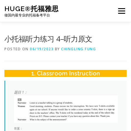
Skip
HUGE®托福雅思
to
Menu
content
做国内最专业的托福备考平台
TOEFL课程｜其他课程
TOEFL各科主页
小托福听力练习 4–听力原文
POSTED ON
06/19/2023
BY
CHINGLING FUNG
TOEFL干货资料
备考｜课程规划
团队
1. Classroom Instruction
BJ北京｜OFFICE
托福题库登陆
题目 1：
答案：