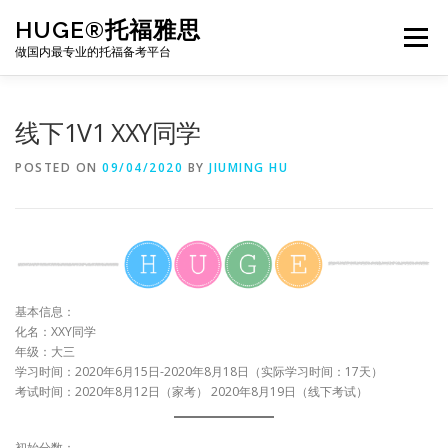
Skip
HUGE®托福雅思
to
Menu
content
做国内最专业的托福备考平台
TOEFL课程｜其他课程
TOEFL各科主页
线下1V1 XXY同学
POSTED ON
09/04/2020
BY
JIUMING HU
TOEFL干货资料
备考｜课程规划
团队
BJ北京｜OFFICE
托福题库登陆
基本信息：
化名：XXY同学
年级：大三
学习时间：2020年6月15日-2020年8月18日（实际学习时间：17天）
考试时间：2020年8月12日（家考） 2020年8月19日（线下考试）
初始分数：