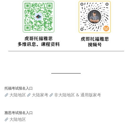
托福考试报名入口
大陆地区
大陆家考
非大陆地区 & 通用版家考
雅思考试报名入口
大陆地区