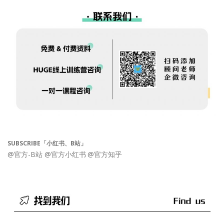
SUBSCRIBE「小红书、B站」
@官方-B站
@官方小红书
@官方知乎