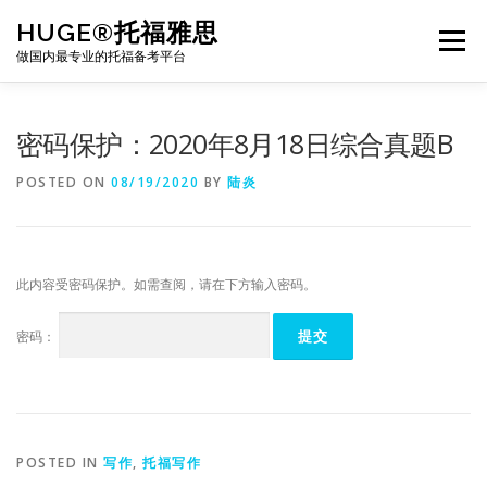
Skip
HUGE®托福雅思
to
Menu
content
做国内最专业的托福备考平台
TOEFL课程｜其他课程
TOEFL各科主页
密码保护：2020年8月18日综合真题B
POSTED ON
08/19/2020
BY
陆炎
TOEFL干货资料
备考｜课程规划
团队
此内容受密码保护。如需查阅，请在下方输入密码。
BJ北京｜OFFICE
托福题库登陆
密码：
POSTED IN
写作
,
托福写作