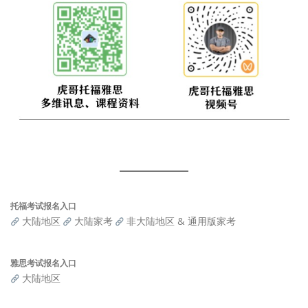
托福考试报名入口
大陆地区
大陆家考
非大陆地区 & 通用版家考
雅思考试报名入口
大陆地区