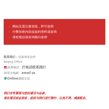
· 网站无需注册登陆，即可使用

· 付费加密内容或福利资料请咨询

· 课程规划请咨询顾问老师
联系我们
｜仅咨询非合作
Beijing Office
打电话联系我们
联系电话：
email us
官方电邮：
Online
课程主页
我们非常重视与您的通话与会谈。
请在通话或会面前，提前与我们进行预约，以免不周。感谢配合。