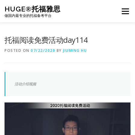
Skip
HUGE®托福雅思
to
Menu
content
做国内最专业的托福备考平台
TOEFL课程｜其他课程
TOEFL各科主页
托福阅读免费活动day114
POSTED ON
07/22/2020
BY
JIUMING HU
TOEFL干货资料
备考｜课程规划
团队
BJ北京｜OFFICE
托福题库登陆
活动介绍视频