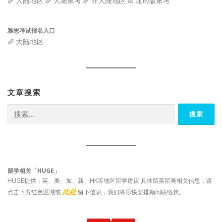
大陆地区
大陆家考
非大陆地区 & 通用版家考
雅思考试报名入口
大陆地区
文章搜索
搜
索：
留学相关「HUGE」
HUGE提供：英、美、加、新、HK等地区留学建议 具体留英留美相关信息，请
此处
点击下方红色区域或
留下信息，我们将尽快安排顾问联络您。