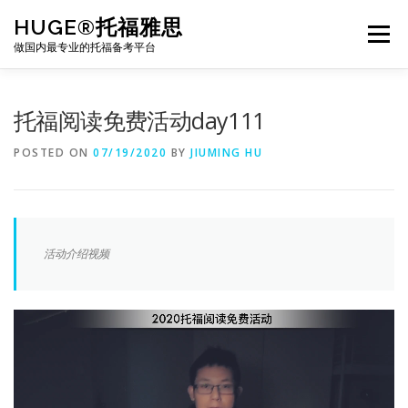
Skip
HUGE®托福雅思
to
Menu
content
做国内最专业的托福备考平台
TOEFL课程｜其他课程
TOEFL各科主页
托福阅读免费活动day111
POSTED ON
07/19/2020
BY
JIUMING HU
TOEFL干货资料
备考｜课程规划
团队
BJ北京｜OFFICE
托福题库登陆
活动介绍视频