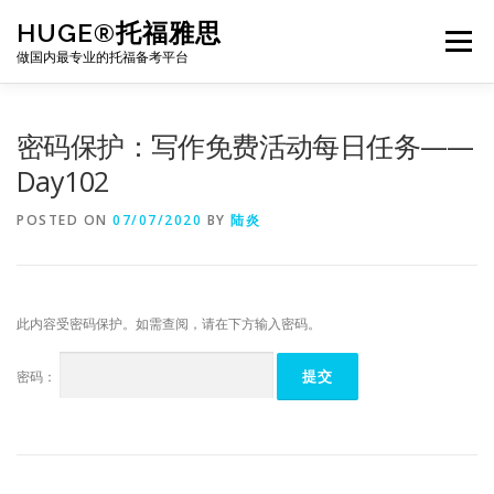
Skip
HUGE®托福雅思
to
Menu
content
做国内最专业的托福备考平台
TOEFL课程｜其他课程
TOEFL各科主页
密码保护：写作免费活动每日任务——
Day102
TOEFL干货资料
备考｜课程规划
团队
POSTED ON
07/07/2020
BY
陆炎
BJ北京｜OFFICE
托福题库登陆
此内容受密码保护。如需查阅，请在下方输入密码。
密码：