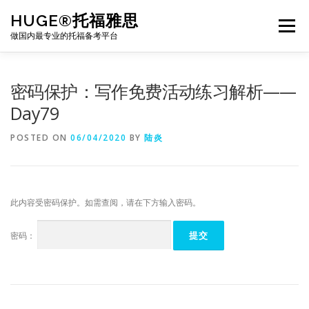
Skip
HUGE®托福雅思
to
Menu
content
做国内最专业的托福备考平台
TOEFL课程｜其他课程
TOEFL各科主页
密码保护：写作免费活动练习解析——
Day79
TOEFL干货资料
备考｜课程规划
团队
POSTED ON
06/04/2020
BY
陆炎
BJ北京｜OFFICE
托福题库登陆
此内容受密码保护。如需查阅，请在下方输入密码。
密码：