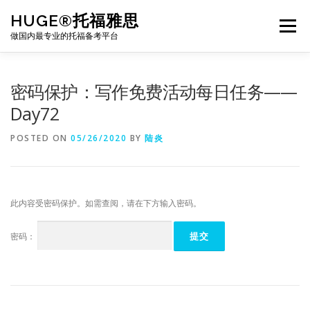
Skip
HUGE®托福雅思
to
Menu
content
做国内最专业的托福备考平台
TOEFL课程｜其他课程
TOEFL各科主页
密码保护：写作免费活动每日任务——
Day72
TOEFL干货资料
备考｜课程规划
团队
POSTED ON
05/26/2020
BY
陆炎
BJ北京｜OFFICE
托福题库登陆
此内容受密码保护。如需查阅，请在下方输入密码。
密码：