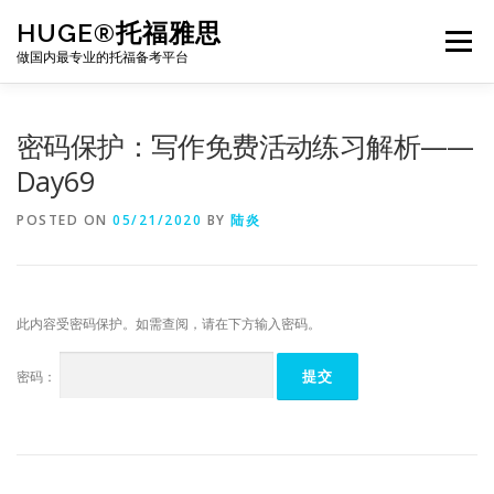
Skip
HUGE®托福雅思
to
Menu
content
做国内最专业的托福备考平台
TOEFL课程｜其他课程
TOEFL各科主页
密码保护：写作免费活动练习解析——
Day69
TOEFL干货资料
备考｜课程规划
团队
POSTED ON
05/21/2020
BY
陆炎
BJ北京｜OFFICE
托福题库登陆
此内容受密码保护。如需查阅，请在下方输入密码。
密码：