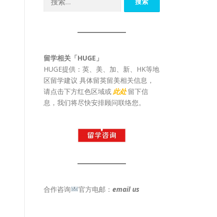
索：
留学相关「HUGE」
HUGE提供：英、美、加、新、HK等地
区留学建议 具体留英留美相关信息，
请点击下方红色区域或
此处
留下信
息，我们将尽快安排顾问联络您。
合作咨询
官方电邮：
email us