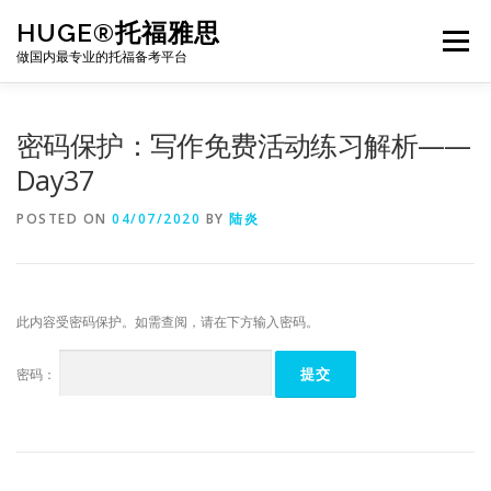
Skip
HUGE®托福雅思
to
Menu
content
做国内最专业的托福备考平台
TOEFL课程｜其他课程
TOEFL各科主页
密码保护：写作免费活动练习解析——
Day37
TOEFL干货资料
备考｜课程规划
团队
POSTED ON
04/07/2020
BY
陆炎
BJ北京｜OFFICE
托福题库登陆
此内容受密码保护。如需查阅，请在下方输入密码。
密码：