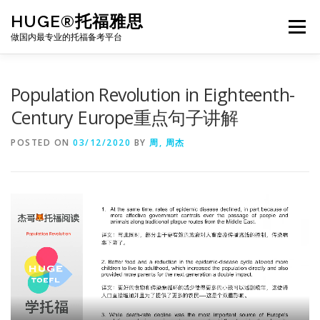
Skip
HUGE®托福雅思
to
Menu
content
做国内最专业的托福备考平台
TOEFL课程｜其他课程
TOEFL各科主页
Population Revolution in Eighteenth-
Century Europe重点句子讲解
TOEFL干货资料
备考｜课程规划
团队
POSTED ON
03/12/2020
BY
周, 周杰
BJ北京｜OFFICE
托福题库登陆