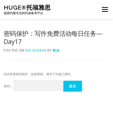
Skip
HUGE®托福雅思
to
Menu
content
做国内最专业的托福备考平台
TOEFL课程｜其他课程
TOEFL各科主页
密码保护：写作免费活动每日任务—
Day17
TOEFL干货资料
备考｜课程规划
团队
POSTED ON
03/10/2020
BY
陆炎
BJ北京｜OFFICE
托福题库登陆
此内容受密码保护。如需查阅，请在下方输入密码。
密码：