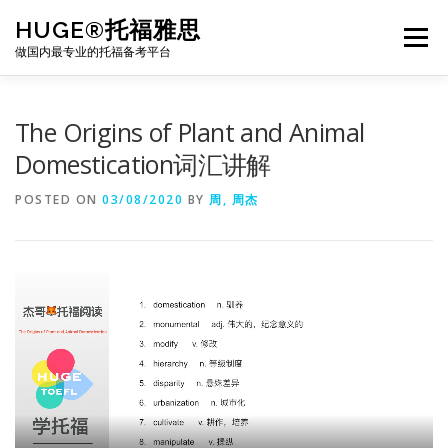
Skip
HUGE®托福雅思
to
Menu
content
做国内最专业的托福备考平台
TOEFL课程｜其他课程
TOEFL各科主页
The Origins of Plant and Animal
Domestication词汇讲解
TOEFL干货资料
备考｜课程规划
团队
POSTED ON
03/08/2020
BY
周, 周杰
BJ北京｜OFFICE
托福题库登陆