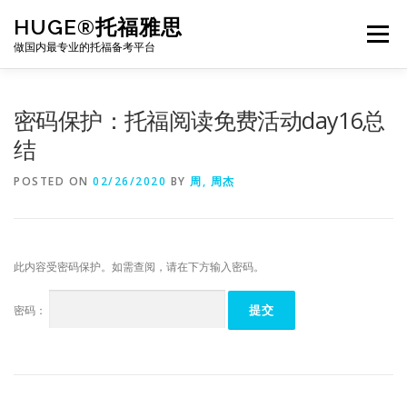
Skip
HUGE®托福雅思
to
Menu
content
做国内最专业的托福备考平台
TOEFL课程｜其他课程
TOEFL各科主页
密码保护：托福阅读免费活动day16总
结
TOEFL干货资料
备考｜课程规划
团队
POSTED ON
02/26/2020
BY
周, 周杰
BJ北京｜OFFICE
托福题库登陆
此内容受密码保护。如需查阅，请在下方输入密码。
密码：