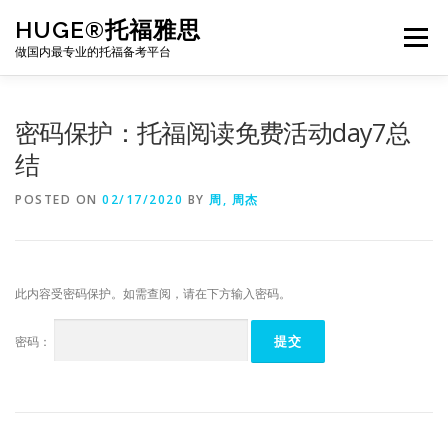
Skip
HUGE®托福雅思
to
Menu
content
做国内最专业的托福备考平台
TOEFL课程｜其他课程
TOEFL各科主页
密码保护：托福阅读免费活动day7总
结
TOEFL干货资料
备考｜课程规划
团队
POSTED ON
02/17/2020
BY
周, 周杰
BJ北京｜OFFICE
托福题库登陆
此内容受密码保护。如需查阅，请在下方输入密码。
密码：