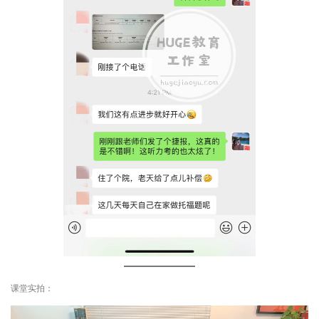
课堂实拍：