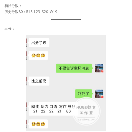
初始分数：
历史分数80：R18 L23 S20 W19
出分：