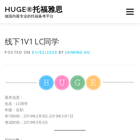
Skip
HUGE®托福雅思
to
Menu
content
做国内最专业的托福备考平台
TOEFL课程｜其他课程
TOEFL各科主页
线下1V1 LC同学
POSTED ON
01/02/2020
BY
JIUMING HU
TOEFL干货资料
备考｜课程规划
团队
BJ北京｜OFFICE
托福题库登陆
基本信息：
化名：LC同学
年级：在职
学习时间：2019年2月9日-2019年3月1日
考试时间：2019年3月3日
初始分数：